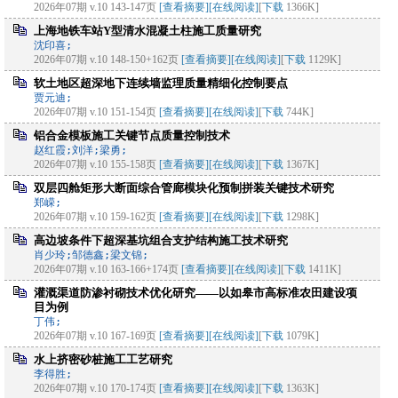
2026年07期 v.10 143-147页
[查看摘要]
[在线阅读]
[
下载
1366K]
上海地铁车站Y型清水混凝土柱施工质量研究
沈印喜;
2026年07期 v.10 148-150+162页
[查看摘要]
[在线阅读]
[
下载
1129K]
软土地区超深地下连续墙监理质量精细化控制要点
贾元迪;
2026年07期 v.10 151-154页
[查看摘要]
[在线阅读]
[
下载
744K]
铝合金模板施工关键节点质量控制技术
赵红霞;刘洋;梁勇;
2026年07期 v.10 155-158页
[查看摘要]
[在线阅读]
[
下载
1367K]
双层四舱矩形大断面综合管廊模块化预制拼装关键技术研究
郑嵘;
2026年07期 v.10 159-162页
[查看摘要]
[在线阅读]
[
下载
1298K]
高边坡条件下超深基坑组合支护结构施工技术研究
肖少玲;邹德鑫;梁文锦;
2026年07期 v.10 163-166+174页
[查看摘要]
[在线阅读]
[
下载
1411K]
灌溉渠道防渗衬砌技术优化研究——以如皋市高标准农田建设项
目为例
丁伟;
2026年07期 v.10 167-169页
[查看摘要]
[在线阅读]
[
下载
1079K]
水上挤密砂桩施工工艺研究
李得胜;
2026年07期 v.10 170-174页
[查看摘要]
[在线阅读]
[
下载
1363K]