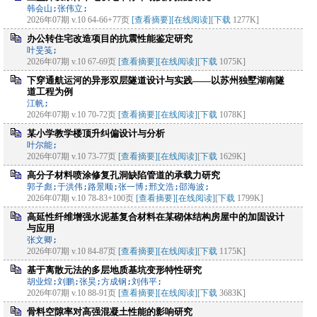
韩会山;张伟立;
2026年07期 v.10 64-66+77页
[查看摘要]
[在线阅读]
[
下载
1277K]
办公转住宅改造项目的抗震性能鉴定研究
叶旻笺;
2026年07期 v.10 67-69页
[查看摘要]
[在线阅读]
[
下载
1075K]
下穿通航运河的异形双层隧道设计与实践——以苏州独墅湖南隧
道工程为例
江帆;
2026年07期 v.10 70-72页
[查看摘要]
[在线阅读]
[
下载
1078K]
某小学教学楼顶升纠偏设计与分析
叶尔能;
2026年07期 v.10 73-77页
[查看摘要]
[在线阅读]
[
下载
1629K]
高分子材料喷涂修复孔洞缺陷管道的承载力研究
郭子彪;于洪伟;路景顺;张一博;邢文浩;邵海波;
2026年07期 v.10 78-83+100页
[查看摘要]
[在线阅读]
[
下载
1799K]
高延性纤维增强水泥基复合材料在某砌体结构房屋中的加固设计
与应用
张文卿;
2026年07期 v.10 84-87页
[查看摘要]
[在线阅读]
[
下载
1175K]
基于离散元法的多层地质基坑变形特性研究
胡业煌;刘鹏;张昊;方成钢;刘伟平;
2026年07期 v.10 88-91页
[查看摘要]
[在线阅读]
[
下载
3683K]
骨料空隙率对高强混凝土性能的影响研究