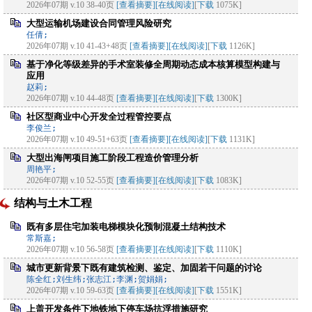
2026年07期 v.10 38-40页
[查看摘要]
[在线阅读]
[
下载
1075K]
大型运输机场建设合同管理风险研究
任倩;
2026年07期 v.10 41-43+48页
[查看摘要]
[在线阅读]
[
下载
1126K]
基于净化等级差异的手术室装修全周期动态成本核算模型构建与
应用
赵莉;
2026年07期 v.10 44-48页
[查看摘要]
[在线阅读]
[
下载
1300K]
社区型商业中心开发全过程管控要点
李俊兰;
2026年07期 v.10 49-51+63页
[查看摘要]
[在线阅读]
[
下载
1131K]
大型出海闸项目施工阶段工程造价管理分析
周艳平;
2026年07期 v.10 52-55页
[查看摘要]
[在线阅读]
[
下载
1083K]
结构与土木工程
既有多层住宅加装电梯模块化预制混凝土结构技术
常斯嘉;
2026年07期 v.10 56-58页
[查看摘要]
[在线阅读]
[
下载
1110K]
城市更新背景下既有建筑检测、鉴定、加固若干问题的讨论
陈全红;刘生纬;张志江;李渊;贺娟娟;
2026年07期 v.10 59-63页
[查看摘要]
[在线阅读]
[
下载
1551K]
上盖开发条件下地铁地下停车场抗浮措施研究