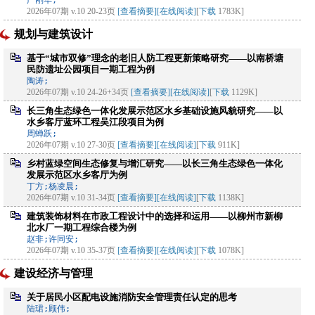
严刚华;
2026年07期 v.10 20-23页
[查看摘要]
[在线阅读]
[
下载
1783K]
规划与建筑设计
基于“城市双修”理念的老旧人防工程更新策略研究——以南桥塘
民防遗址公园项目一期工程为例
陶涛;
2026年07期 v.10 24-26+34页
[查看摘要]
[在线阅读]
[
下载
1129K]
长三角生态绿色一体化发展示范区水乡基础设施风貌研究——以
水乡客厅蓝环工程吴江段项目为例
周蝉跃;
2026年07期 v.10 27-30页
[查看摘要]
[在线阅读]
[
下载
911K]
乡村蓝绿空间生态修复与增汇研究——以长三角生态绿色一体化
发展示范区水乡客厅为例
丁方;杨凌晨;
2026年07期 v.10 31-34页
[查看摘要]
[在线阅读]
[
下载
1138K]
建筑装饰材料在市政工程设计中的选择和运用——以柳州市新柳
北水厂一期工程综合楼为例
赵非;许同安;
2026年07期 v.10 35-37页
[查看摘要]
[在线阅读]
[
下载
1078K]
建设经济与管理
关于居民小区配电设施消防安全管理责任认定的思考
陆珺;顾伟;