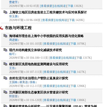
曹建芳;
2026年07期 v.10 92-95页
[查看摘要]
[在线阅读]
[
下载
1302K]
上海软土地区旧房改造岩土工程关键技术与应对体系探讨
张玉旗;
2026年07期 v.10 96-100页
[查看摘要]
[在线阅读]
[
下载
1420K]
市政与环境工程
海绵城市理念在上海中小学校园的应用实践与优化策略
周进丽;
2026年07期 v.10 101-103页
[查看摘要]
[在线阅读]
[
下载
1079K]
现代木结构建筑立体绿化减碳技术研究
杨可;
2026年07期 v.10 104-106+111页
[查看摘要]
[在线阅读]
[
下载
1317K]
雄安新区浅层地热能监测网建设与应用研究
王浩;
2026年07期 v.10 107-111页
[查看摘要]
[在线阅读]
[
下载
1427K]
农村生活污水治理出户管防止返臭设计探究
王国栋;谢美连;张栋;
2026年07期 v.10 112-115页
[查看摘要]
[在线阅读]
[
下载
1296K]
兰州新区南部生态修复区供水管道设计研究
郭苗苗;
2026年07期 v.10 116-120页
[查看摘要]
[在线阅读]
[
下载
1386K]
聚烯烃管道热分析研究——以无规共聚聚丙烯（PP-R）管道为例