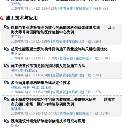
王怡筠;
2026年07期 v.10 121-124+128页
[查看摘要]
[在线阅读]
[
下载
943K]
施工技术与应用
以机电专业统筹管理为核心的高能级科创载体建造实践——以上
海大零号湾国际智能医疗创新中心为例
王正浩;
2026年07期 v.10 125-128页
[查看摘要]
[在线阅读]
[
下载
792K]
超高性能混凝土预制构件拼装施工质量控制与关键性能优化
王文龙;
2026年07期 v.10 129-131+139页
[查看摘要]
[在线阅读]
[
下载
1352K]
施工线替代吊顶龙骨的消防喷头定位施工方法
张宦;左祥;赵武;
2026年07期 v.10 132-134页
[查看摘要]
[在线阅读]
[
下载
783K]
多曲面异形结构测量放线及定位技术
张晓燕;韩林;韩冰;曹现强;
2026年07期 v.10 135-139页
[查看摘要]
[在线阅读]
[
下载
1357K]
基于精装交付模式的住宅室内装饰施工关键技术研究——以南京
市安德门市场一期户内精装修项目为例
陈建将;
2026年07期 v.10 140-142+147页
[查看摘要]
[在线阅读]
[
下载
1127K]
既有建筑外墙免铲除微创修缮技术研究与应用
沈旭;