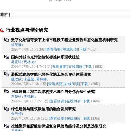
本期栏目
行业视点与理论研究
数字化治理背景下上海市建设工程企业资质常态化监管机制研究
徐英波;
2026年07期 v.10 1-3页
[查看摘要]
[在线阅读]
[
下载
740K]
国内外城市光污染控制标准体系现状综述
乔正珺;周林龙;
2026年07期 v.10 4-7+11页
[查看摘要]
[在线阅读]
[
下载
1188K]
装配式建筑智能化绿色化施工综合评价体系研究
魏欣欣;宋昱莹;蒋林峄;
2026年07期 v.10 8-11页
[查看摘要]
[在线阅读]
[
下载
1420K]
房屋建筑工程二次结构技术属性与分包合法性研究
李慧萍;李锐楠;
2026年07期 v.10 12-15页
[查看摘要]
[在线阅读]
[
下载
1168K]
绿色建筑与建筑碳信用的融合发展研究
金玉婷;
2026年07期 v.10 16-19页
[查看摘要]
[在线阅读]
[
下载
1136K]
改性聚异氰脲酸酯保温复合风管热能传递分析及选型研究